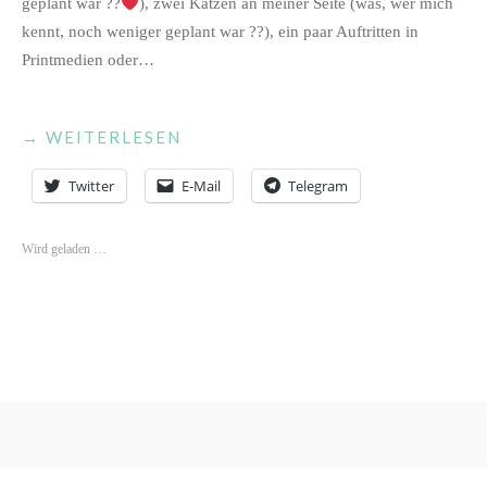
geplant war ??
), zwei Katzen an meiner Seite (was, wer mich
kennt, noch weniger geplant war ??), ein paar Auftritten in
Printmedien oder…
„NÄCHSTER
→
WEITERLESEN
GROSSER T
Twitter
E-Mail
Telegram
RAUM E
RFÜLLT.“
Wird geladen …